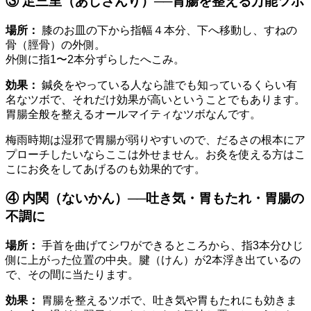
③ 足三里（あしさんり）──胃腸を整える万能ツボ
場所：
膝のお皿の下から指幅４本分、下へ移動し、すねの
骨（脛骨）の外側。
外側に指1〜2本分ずらしたへこみ。
効果：
鍼灸をやっている人なら誰でも知っているくらい有
名なツボで、それだけ効果が高いということでもあります。
胃腸全般を整えるオールマイティなツボなんです。
梅雨時期は湿邪で胃腸が弱りやすいので、だるさの根本にア
プローチしたいならここは外せません。お灸を使える方はこ
こにお灸をしてあげるのも効果的です。
④ 内関（ないかん）──吐き気・胃もたれ・胃腸の
不調に
場所：
手首を曲げてシワができるところから、指3本分ひじ
側に上がった位置の中央。腱（けん）が2本浮き出ているの
で、その間に当たります。
効果：
胃腸を整えるツボで、吐き気や胃もたれにも効きま