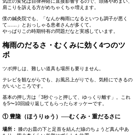
気圧の変化は自律神経に直接影響するので、頭痛やめまい、
肩こりを訴える方がめちゃくちゃ増えます。
僕の鍼灸院でも、「なんか梅雨になるといつも調子が悪く
て……」とおっしゃる患者さんが多くて。
やっぱりこの時期特有の問題だなと実感しています。
梅雨のだるさ・むくみに効く4つのツ
ボ
ツボ押しは、難しい道具も場所も要りません。
テレビを観ながらでも、お風呂上がりでも、気軽にできるの
がいいところです。
基本の押し方は「3秒ぐっと押して、ゆっくり離す」。これ
を5〜10回繰り返してもらったらオッケーです。
① 豊隆（ほうりゅう）──むくみ・重だるさに
場所：
膝のお皿の下と足首を結んだ線のちょうど真ん中あ