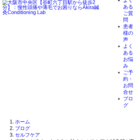
よく
ある
ご質
問
患者
様の
声
よく
ある
お悩
み
ご予
約・
お問
合せ
ブロ
グ
ホーム
ブログ
セルフケア