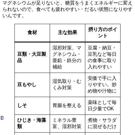
マグネシウムが足りないと、糖質をうまくエネルギーに変え
られないので、食べても疲れやすい・だるい状態になりやす
いんです。
摂り方のポイ
食材
主な効果
ント
湿邪対策、マ
豆腐・納豆・
豆類・大豆製
グネシウム・
豆乳など毎日
品
亜鉛・鉄分の
の食事に取り
補給
入れやすい
安価で手に入
湿気取り・む
豆もやし
りやすい。炒
くみ対策
め物や汁物に
薬味として毎
しそ
胃腸を整える
日少量でOK
ひじき・海藻
ミネラル豊
煮物・サラダ
類
富、湿邪対策
に混ぜるだけ