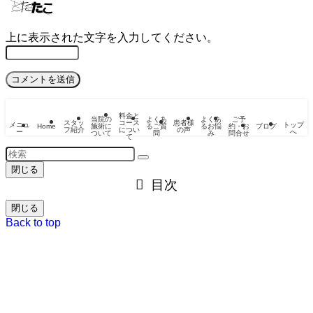
上に表示された文字を入力してください。
料金と
当院の
よくあ
よくあ
ご予
スタッ
コース
患者様
メニュ
トップ
Home
施術に
るご質
るお悩
約・お
ブログ
フ紹介
につい
の声
ー
へ
ついて
問
み
問合せ
て
閉じる
目次
閉じる
Back to top