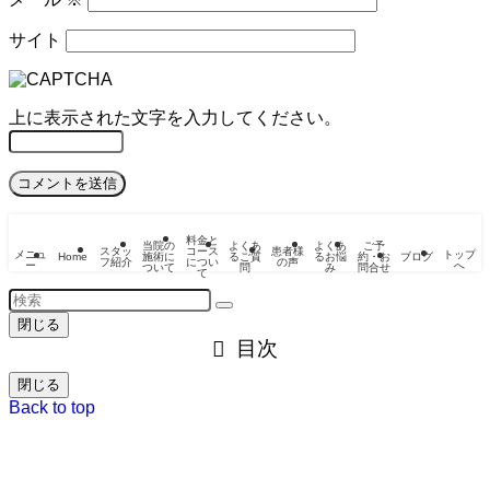
サイト
上に表示された文字を入力してください。
料金と
当院の
よくあ
よくあ
ご予
スタッ
コース
患者様
メニュ
トップ
Home
施術に
るご質
るお悩
約・お
ブログ
フ紹介
につい
の声
ー
へ
ついて
問
み
問合せ
て
閉じる
目次
閉じる
Back to top