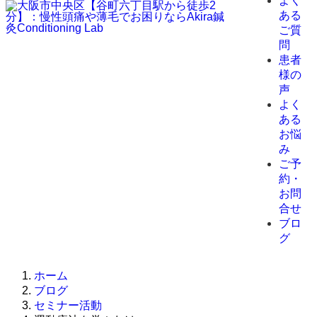
よく
ある
ご質
問
患者
様の
声
よく
ある
お悩
み
ご予
約・
お問
合せ
ブロ
グ
ホーム
ブログ
セミナー活動