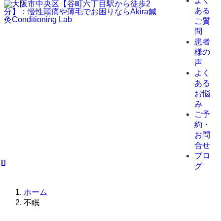
よく
ある
ご質
問
患者
様の
声
よく
ある
お悩
み
ご予
約・
お問
合せ
ブロ
グ
ホーム
不眠