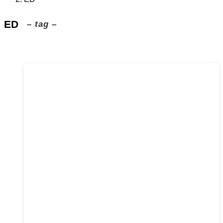
ED
– tag –