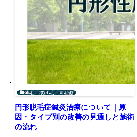
薄毛 抜け毛 育毛鍼
円形脱毛症鍼灸治療について｜原
因・タイプ別の改善の見通しと施術
の流れ