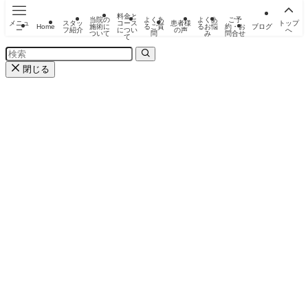
料金と
当院の
よくあ
よくあ
ご予
メニュ
スタッ
コース
患者様
トップ
Home
施術に
るご質
るお悩
約・お
ブログ
ー
フ紹介
につい
の声
へ
ついて
問
み
問合せ
て
閉じる