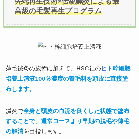
先端再生技術×伝統鍼灸による最
高級の毛髪再生プログラム
薄毛鍼灸の施術に加えて、HSC社の
ヒト
幹細胞
培養上清液100％濃度の養毛料を頭皮に直接塗
布します。
鍼灸で
全身と頭皮の血流を良くした状態で塗布
することで、通常コースより早期の脱毛や薄毛
の解消
を目指します。