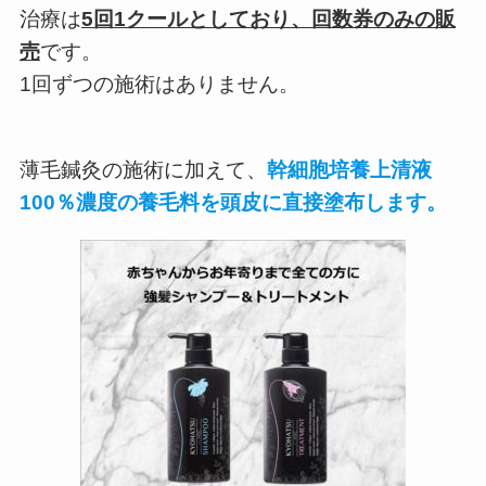
治療は
5回1クールとしており、回数券のみの販
売
です。
1回ずつの施術はありません。
薄毛鍼灸の施術に加えて、
幹細胞培養上清液
100％濃度の養毛料を頭皮に直接塗布します。