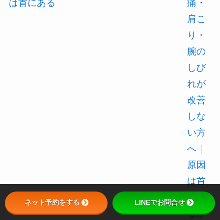
痛・
肩こ
り・
腕の
しび
れが
改善
しな
い方
へ｜
原因
は首
にあ
ネット予約をする
LINEでお問合せ
るか